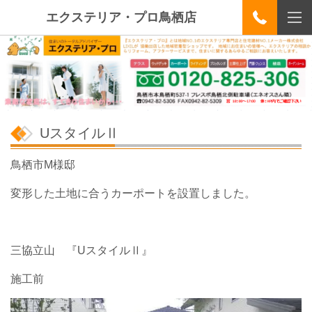
エクステリア・プロ鳥栖店
UスタイルⅡ
鳥栖市M様邸
変形した土地に合うカーポートを設置しました。
三協立山 『UスタイルⅡ』
施工前