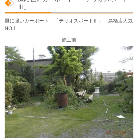
Ⅲ」
風に強いカーポート 「テリオスポートⅢ」 鳥栖店人気
NO.1
施工前