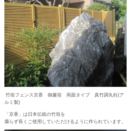
竹垣フェンス京香 御簾垣 両面タイプ 真竹調丸柱(ア
ルミ製)
「京香」は日本伝統の竹垣を
腐らず長くご使用していただけるように作られています。