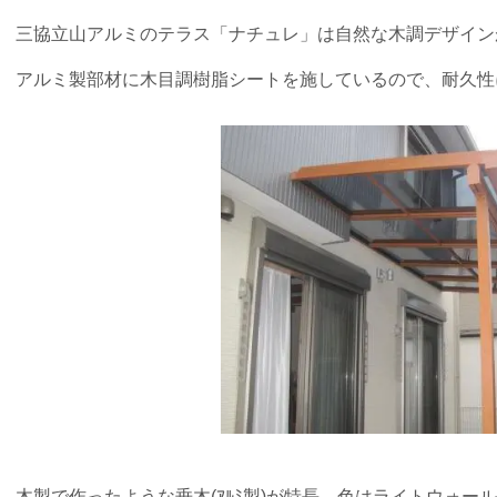
三協立山アルミのテラス「ナチュレ」は自然な木調デザイン
アルミ製部材に木目調樹脂シートを施しているので、耐久性
木製で作ったような垂木(ｱﾙﾐ製)が特長 色はライトウォー