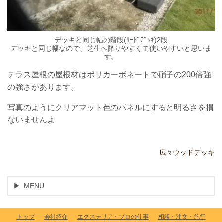
デッキと同じ幅の階段(ﾘｰﾄﾞﾃﾞｯｷ)2段
デッキと同じ幅なので、芝生へ降りやすくて使いやすいと思いま
す。
テラス屋根の屋根材はポリカーボネートで硝子の200倍強
の強さがあります。
写真のようにクリアマット色のパネルにすると明るさを損
ないませんよ
広々ウッドデッキ
MENU
トップ
会社紹介
エクステリア・プロの仕事
相談・注文・施行