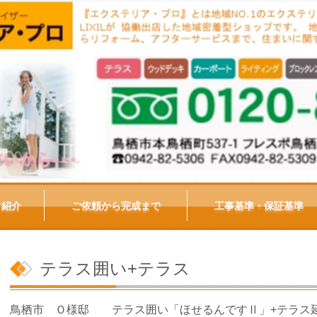
フ紹介
ご依頼から完成まで
工事基準・保証基準
テラス囲い+テラス
鳥栖市 Ｏ様邸 テラス囲い「ほせるんですⅡ」+テラス