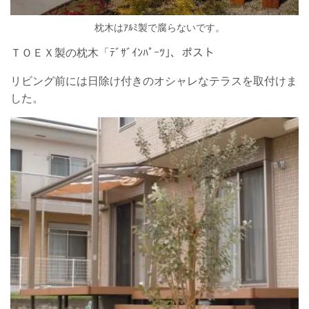
枕木はｱﾙﾐ製で腐らないです。
ＴＯＥＸ製の枕木「ﾃﾞｻﾞｲﾝﾊﾟｰﾂ｣、ポスト
リビング前には日除け付きのオシャレなテラスを取付けま
した。