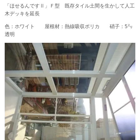
「ほせるんですⅡ」Ｆ型 既存タイル土間を生かして人工
木デッキを延長
色：ホワイト 屋根材：熱線吸収ポリカ 硝子：5㍉
透明